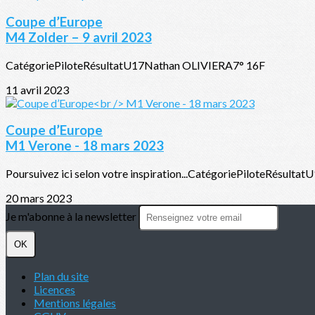
Coupe d’Europe
M4 Zolder – 9 avril 2023
CatégoriePiloteRésultatU17Nathan OLIVIERA7° 16F
11 avril 2023
Coupe d’Europe
M1 Verone - 18 mars 2023
Poursuivez ici selon votre inspiration...CatégoriePiloteRésul
20 mars 2023
Je m'abonne à la newsletter
OK
Plan du site
Licences
Mentions légales