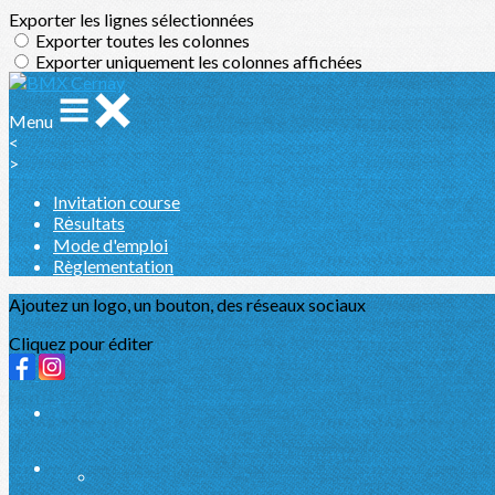
Exporter les lignes sélectionnées
Exporter toutes les colonnes
Exporter uniquement les colonnes affichées
Menu
<
>
Invitation course
Rėsultats
Mode d'emploi
Règlementation
Ajoutez un logo, un bouton, des réseaux sociaux
Cliquez pour éditer