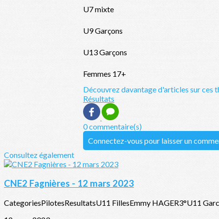
U7 mixte
U9 Garçons
U13 Garçons
Femmes 17+
Découvrez davantage d'articles sur ces t
Résultats
0 commentaire(s)
Connectez-vous pour laisser un comme
Consultez également
CNE2 Fagnières - 12 mars 2023
CategoriesPilotesResultatsU11 FillesEmmy HAGER3°U11 Ga