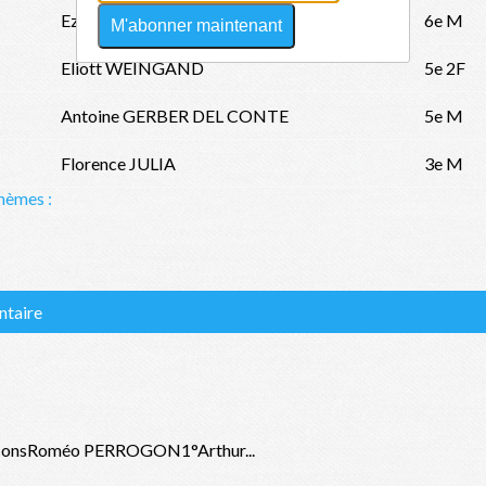
Ezra JUBLIN ZANETTI
6e M
M'abonner maintenant
Eliott WEINGAND
5e 2F
Antoine GERBER DEL CONTE
5e M
Florence JULIA
3e M
hèmes :
ntaire
rconsRoméo PERROGON1°Arthur...