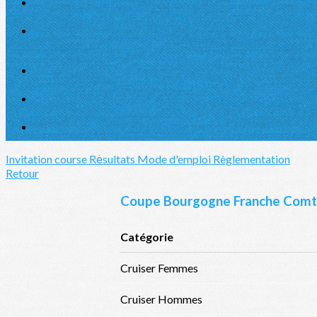
Invitation course
Rėsultats
Mode d'emploi
Règlementation
Retour
Coupe Bourgogne Franche Comté
Catégorie
Cruiser Femmes
Cruiser Hommes