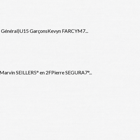
4° Général)U15 GarçonsKevyn FARCYM7...
arvin SEILLER5° en 2FPierre SEGURA7°...