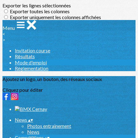
Exporter les lignes sélectionnées
Exporter toutes les colonnes
Exporter uniquement les colonnes affichées
Menu
<
>
Invitation course
Rėsultats
Mode d'emploi
Règlementation
Ajoutez un logo, un bouton, des réseaux sociaux
Cliquez pour éditer
News
▴
▾
Photos entrainement
News
Compétitions
▴
▾