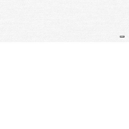
Je m'abonne à la newsletter
OK
Plan du site
Licences
Mentions légales
CGUV
Paramétrer vos cookies
Se connecter
Propulsé par AssoConnect, le logiciel des associations
Sportives