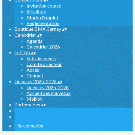
Invitation course
Rėsultats
Mode d'emploi
Règlementation
Boutique BMX Cernay
▴
▾
Calendrier
▴
▾
Agenda
Calendrier 2026
Le Club
▴
▾
Entrainements
Comité directeur
Accès
Contact
Licences 2025-2026
▴
▾
Licences 2025-2026
Accueil des nouveaux
Maillot
Parternaires
▴
▾
Se connecter