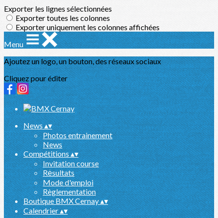
Exporter les lignes sélectionnées
Exporter toutes les colonnes
Exporter uniquement les colonnes affichées
Menu
Ajoutez un logo, un bouton, des réseaux sociaux
Cliquez pour éditer
News
▴
▾
Photos entrainement
News
Compétitions
▴
▾
Invitation course
Rėsultats
Mode d'emploi
Règlementation
Boutique BMX Cernay
▴
▾
Calendrier
▴
▾