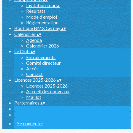
Invitation course
Rėsultats
Mode d'emploi
Règlementation
Boutique BMX Cernay
▴
▾
Calendrier
▴
▾
Agenda
Calendrier 2026
Le Club
▴
▾
Entrainements
Comité directeur
Accès
Contact
Licences 2025-2026
▴
▾
Licences 2025-2026
Accueil des nouveaux
Maillot
Parternaires
▴
▾
Se connecter