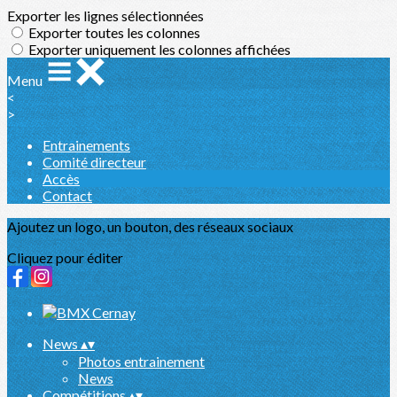
Exporter les lignes sélectionnées
Exporter toutes les colonnes
Exporter uniquement les colonnes affichées
Menu
<
>
Entrainements
Comité directeur
Accès
Contact
Ajoutez un logo, un bouton, des réseaux sociaux
Cliquez pour éditer
News
▴
▾
Photos entrainement
News
Compétitions
▴
▾