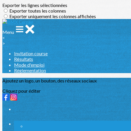
Exporter les lignes sélectionnées
Exporter toutes les colonnes
Exporter uniquement les colonnes affichées
Menu
<
>
Invitation course
Rėsultats
Mode d'emploi
Règlementation
Ajoutez un logo, un bouton, des réseaux sociaux
Cliquez pour éditer