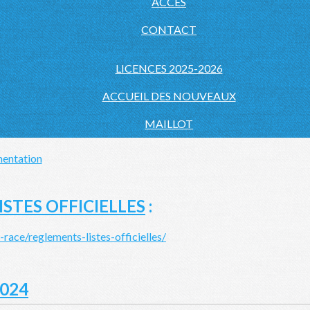
ACCÈS
CONTACT
LICENCES 2025-2026
ACCUEIL DES NOUVEAUX
MAILLOT
entation
STES OFFICIELLES
:
-race/reglements-listes-officielles/
2024