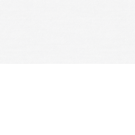
Je m'abonne à la newsletter
OK
Plan du site
Licences
Mentions légales
CGUV
Paramétrer vos cookies
Se connecter