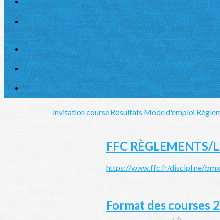
Invitation course
Rėsultats
Mode d'emploi
Règlem
FFC RÈGLEMENTS/LI
https://www.ffc.fr/discipline/bmx
Format des courses 