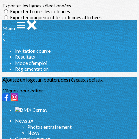
Exporter les lignes sélectionnées
Exporter toutes les colonnes
Exporter uniquement les colonnes affichées
Menu
<
>
Invitation course
Rėsultats
Mode d'emploi
Règlementation
Ajoutez un logo, un bouton, des réseaux sociaux
Cliquez pour éditer
News
▴
▾
Photos entrainement
News
Compétitions
▴
▾