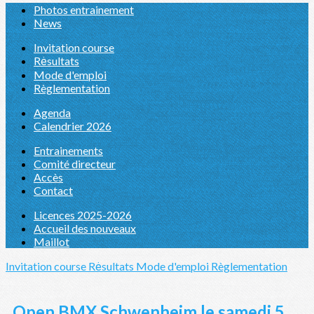
Photos entrainement
News
Invitation course
Rėsultats
Mode d'emploi
Règlementation
Agenda
Calendrier 2026
Entrainements
Comité directeur
Accès
Contact
Licences 2025-2026
Accueil des nouveaux
Maillot
Invitation course
Rėsultats
Mode d'emploi
Règlementation
Open BMX Schwenheim le samedi 5