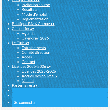
Invitation course
Rėsultats
Mode d'emploi
Règlementation
Boutique BMX Cernay
▴
▾
Calendrier
▴
▾
Agenda
Calendrier 2026
Le Club
▴
▾
Entrainements
Comité directeur
Accès
Contact
Licences 2025-2026
▴
▾
Licences 2025-2026
Accueil des nouveaux
Maillot
Parternaires
▴
▾
Se connecter