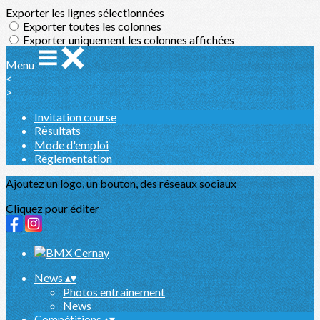
Exporter les lignes sélectionnées
Exporter toutes les colonnes
Exporter uniquement les colonnes affichées
Menu
<
>
Invitation course
Rėsultats
Mode d'emploi
Règlementation
Ajoutez un logo, un bouton, des réseaux sociaux
Cliquez pour éditer
News
▴
▾
Photos entrainement
News
Compétitions
▴
▾