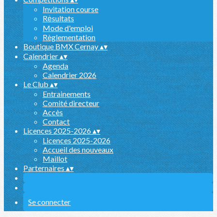
Invitation course
Rėsultats
Mode d'emploi
Règlementation
Boutique BMX Cernay
▴
▾
Calendrier
▴
▾
Agenda
Calendrier 2026
Le Club
▴
▾
Entrainements
Comité directeur
Accès
Contact
Licences 2025-2026
▴
▾
Licences 2025-2026
Accueil des nouveaux
Maillot
Parternaires
▴
▾
Se connecter