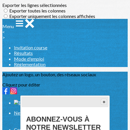
Exporter les lignes sélectionnées
Exporter toutes les colonnes
Exporter uniquement les colonnes affichées
Menu
<
>
Invitation course
Rėsultats
Mode d'emploi
Règlementation
Ajoutez un logo, un bouton, des réseaux sociaux
Cliquez pour éditer
News
▴
▾
ABONNEZ-VOUS À
Photos entrainement
News
NOTRE NEWSLETTER
Compétitions
▴
▾