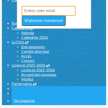
Invitation course
Rėsultats
Mode d'emploi
Règlementation
M'abonner maintenant
Boutique BMX Cernay
▴
▾
Calendrier
▴
▾
Agenda
Calendrier 2026
Le Club
▴
▾
Entrainements
Comité directeur
Accès
Contact
Licences 2025-2026
▴
▾
Licences 2025-2026
Accueil des nouveaux
Maillot
Parternaires
▴
▾
Se connecter