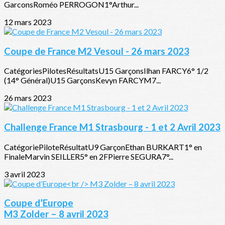
GarconsRoméo PERROGON1°Arthur...
12 mars 2023
Coupe de France M2 Vesoul - 26 mars 2023
CatégoriesPilotesRésultatsU15 GarçonsIlhan FARCY6° 1/2
(14° Général)U15 GarçonsKevyn FARCYM7...
26 mars 2023
Challenge France M1 Strasbourg - 1 et 2 Avril 2023
CatégoriePiloteRésultatU9 GarçonEthan BURKART1° en
FinaleMarvin SEILLER5° en 2FPierre SEGURA7°...
3 avril 2023
Coupe d’Europe
M3 Zolder – 8 avril 2023