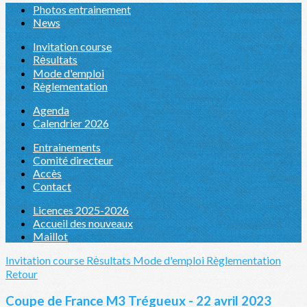
Photos entrainement
News
Invitation course
Rėsultats
Mode d'emploi
Règlementation
Agenda
Calendrier 2026
Entrainements
Comité directeur
Accès
Contact
Licences 2025-2026
Accueil des nouveaux
Maillot
Invitation course
Rėsultats
Mode d'emploi
Règlementation
Retour
Coupe de France M3 Trégueux - 22 avril 2023