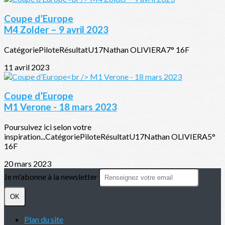
Coupe d’Europe
M4 Zolder – 9 avril 2023
CatégoriePiloteRésultatU17Nathan OLIVIERA7° 16F
11 avril 2023
Coupe d’Europe
M1 Verone - 18 mars 2023
Poursuivez ici selon votre
inspiration...CatégoriePiloteRésultatU17Nathan OLIVIERA5°
16F
20 mars 2023
Je m'abonne à la newsletter
OK
Plan du site