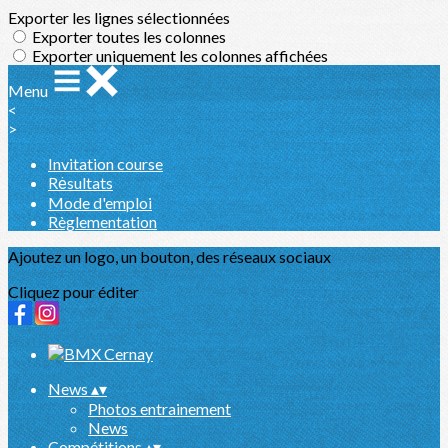
Exporter les lignes sélectionnées
Exporter toutes les colonnes
Exporter uniquement les colonnes affichées
Menu
<
>
Invitation course
Rėsultats
Mode d'emploi
Règlementation
Ajoutez un logo, un bouton, des réseaux sociaux
Cliquez pour éditer
News
▴
▾
Photos entrainement
News
Compétitions
▴
▾