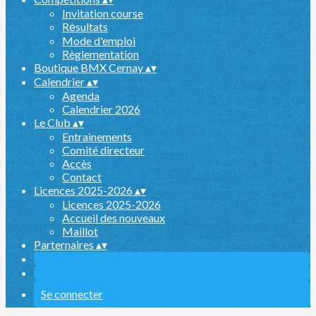
Invitation course
Rėsultats
Mode d'emploi
Règlementation
Boutique BMX Cernay
▴
▾
Calendrier
▴
▾
Agenda
Calendrier 2026
Le Club
▴
▾
Entrainements
Comité directeur
Accès
Contact
Licences 2025-2026
▴
▾
Licences 2025-2026
Accueil des nouveaux
Maillot
Parternaires
▴
▾
Se connecter