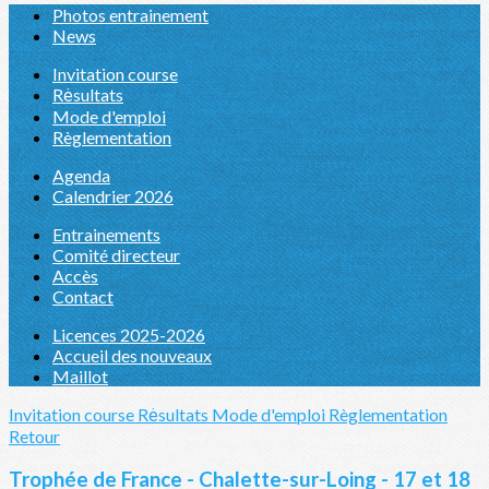
Photos entrainement
News
Invitation course
Rėsultats
Mode d'emploi
Règlementation
Agenda
Calendrier 2026
Entrainements
Comité directeur
Accès
Contact
Licences 2025-2026
Accueil des nouveaux
Maillot
Invitation course
Rėsultats
Mode d'emploi
Règlementation
Retour
Trophée de France - Chalette-sur-Loing - 17 et 18