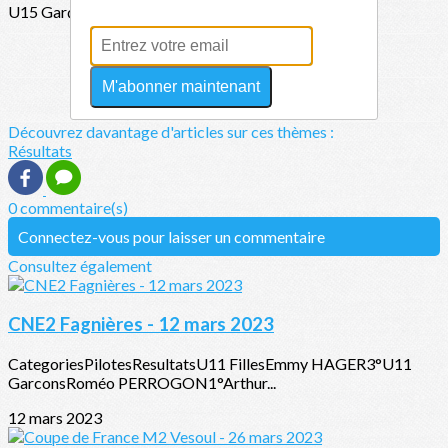
U15 Garçon
Ilhan FARCY
6e 8F
Aaron MENACHO
6/3/6 M
M'abonner maintenant
Kevyn FARCY
5/7/4 M
Découvrez davantage d'articles sur ces thèmes :
Résultats
0 commentaire(s)
Connectez-vous pour laisser un commentaire
Consultez également
CNE2 Fagnières - 12 mars 2023
CategoriesPilotesResultatsU11 FillesEmmy HAGER3°U11
GarconsRoméo PERROGON1°Arthur...
12 mars 2023