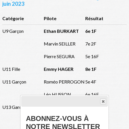
juin 2023
Catégorie
Pilote
Résultat
U9 Garçon
Ethan BURKART
6e 1F
Marvin SEILLER
7e 2F
Pierre SEGURA
5e 16F
U11 Fille
Emmy HAGER
8e 1F
U11 Garçon
Roméo PERROGON
5e 4F
Léo HUSSON
6e 16F
U13 Garçon
Hugo FIMBEL
6e 16F
ABONNEZ-VOUS À
Camille kOCH
7/5/2 M
NOTRE NEWSLETTER