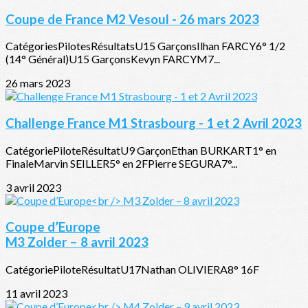
Coupe de France M2 Vesoul - 26 mars 2023
CatégoriesPilotesRésultatsU15 GarçonsIlhan FARCY6° 1/2
(14° Général)U15 GarçonsKevyn FARCYM7...
26 mars 2023
Challenge France M1 Strasbourg - 1 et 2 Avril 2023
CatégoriePiloteRésultatU9 GarçonEthan BURKART1° en
FinaleMarvin SEILLER5° en 2FPierre SEGURA7°...
3 avril 2023
Coupe d’Europe
M3 Zolder – 8 avril 2023
CatégoriePiloteRésultatU17Nathan OLIVIERA8° 16F
11 avril 2023