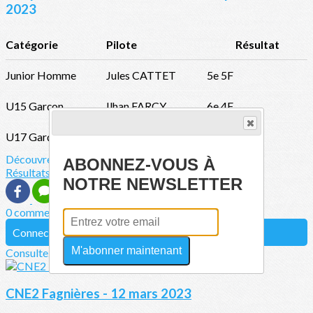
2023
Catégorie
Pilote
Résultat
Junior Homme
Jules CATTET
5e 5F
U15 Garçon
Ilhan FARCY
6e 4F
U17 Garçon
Nathan OLIVIERA
5e 8F
Découvrez davantage d'articles sur ces thèmes :
ABONNEZ-VOUS À
Résultats
NOTRE NEWSLETTER
0 commentaire(s)
Connectez-vous pour laisser un commentaire
M'abonner maintenant
Consultez également
CNE2 Fagnières - 12 mars 2023