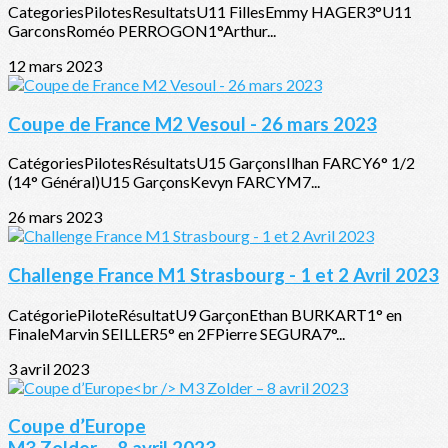
CategoriesPilotesResultatsU11 FillesEmmy HAGER3°U11
GarconsRoméo PERROGON1°Arthur...
12 mars 2023
Coupe de France M2 Vesoul - 26 mars 2023
CatégoriesPilotesRésultatsU15 GarçonsIlhan FARCY6° 1/2
(14° Général)U15 GarçonsKevyn FARCYM7...
26 mars 2023
Challenge France M1 Strasbourg - 1 et 2 Avril 2023
CatégoriePiloteRésultatU9 GarçonEthan BURKART1° en
FinaleMarvin SEILLER5° en 2FPierre SEGURA7°...
3 avril 2023
Coupe d’Europe