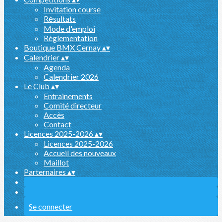
Invitation course
Rėsultats
Mode d'emploi
Règlementation
Boutique BMX Cernay
▴
▾
Calendrier
▴
▾
Agenda
Calendrier 2026
Le Club
▴
▾
Entrainements
Comité directeur
Accès
Contact
Licences 2025-2026
▴
▾
Licences 2025-2026
Accueil des nouveaux
Maillot
Parternaires
▴
▾
Se connecter