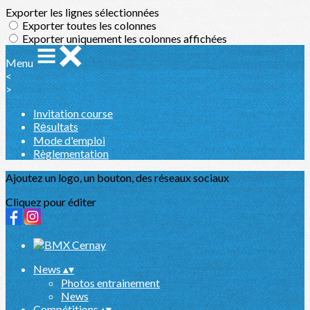
Exporter les lignes sélectionnées
Exporter toutes les colonnes
Exporter uniquement les colonnes affichées
Menu
<
>
Invitation course
Rėsultats
Mode d'emploi
Règlementation
Ajoutez un logo, un bouton, des réseaux sociaux
Cliquez pour éditer
News
▴
▾
Photos entrainement
News
Compétitions
▴
▾